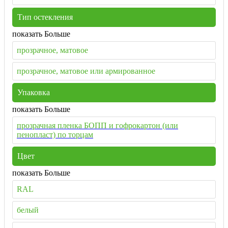
Тип остекления
показать Больше
прозрачное, матовое
прозрачное, матовое или армированное
Упаковка
показать Больше
прозрачная пленка БОПП и гофрокартон (или
пенопласт) по торцам
Цвет
показать Больше
RAL
белый