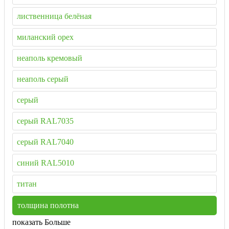
лиственница белёная
миланский орех
неаполь кремовый
неаполь серый
серый
серый RAL7035
серый RAL7040
синий RAL5010
титан
толщина полотна
показать Больше