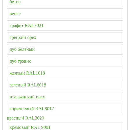
бетон
венге
графит RAL7021
грецкий орех
дуб белёный
дуб трэвис
желтый RAL1018
зеленый RAL6018
итальянский орех
коричневый RAL8017
красный RAL3020
кремовый RAL 9001