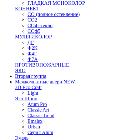
ГЛАДКАЯ МОНОКОЛОР
КОННЕКТ
СО (полное остекление)
СО2
СО4 стекло
СОф5
МУЛЬТИКОЛОР
ДГ
Ф2К
Ф4Г
Ф7А
ПРОТИВОПОЖАРНЫЕ
ЭКО
Вторая группа
Межкомнатные двери NEW
3D Eco Craft
Light
Эко Шпон
Atum Pro
Classic Art
Classic Trend
Emalex
Urban
Серия Atum
Эмаль