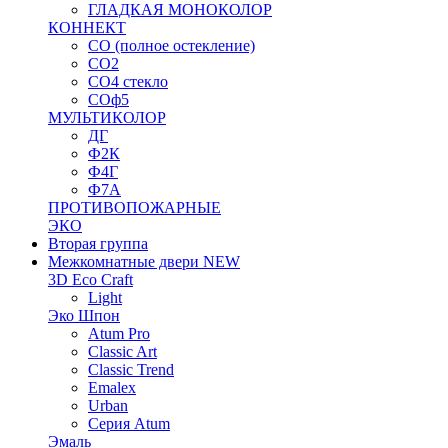
ГЛАДКАЯ МОНОКОЛОР
КОННЕКТ
СО (полное остекление)
СО2
СО4 стекло
СОф5
МУЛЬТИКОЛОР
ДГ
Ф2К
Ф4Г
Ф7А
ПРОТИВОПОЖАРНЫЕ
ЭКО
Вторая группа
Межкомнатные двери NEW
3D Eco Craft
Light
Эко Шпон
Atum Pro
Classic Art
Classic Trend
Emalex
Urban
Серия Atum
Эмаль