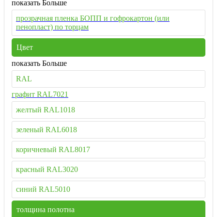
показать Больше
прозрачная пленка БОПП и гофрокартон (или
пенопласт) по торцам
Цвет
показать Больше
RAL
графит RAL7021
желтый RAL1018
зеленый RAL6018
коричневый RAL8017
красный RAL3020
синий RAL5010
толщина полотна