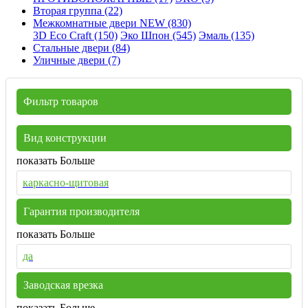
Вторая группа (22)
Межкомнатные двери NEW (830)
3D Eco Craft (150)
Эко Шпон (545)
Эмаль (135)
Стальные двери (84)
Уличные двери (7)
Фильтр товаров
Вид конструкции
показать Больше
каркасно-щитовая
Гарантия производителя
показать Больше
да
Заводская врезка
показать Больше