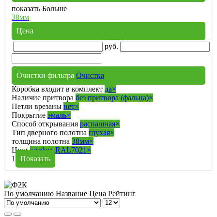
показать Больше
38мм
Цена
руб.
Очистки фильтра
Очистка
Коробка входит в комплект
да
×
Наличие притвора
без притвора (фальца)
×
Петли врезаны
нет
×
Покрытие
эмаль
×
Способ открывания
распашная
×
Тип дверного полотна
глухая
×
толщина полотна
38мм
×
Цвет
графит RAL7021
×
1
Показать
По умолчанию
Название
Цена
Рейтинг