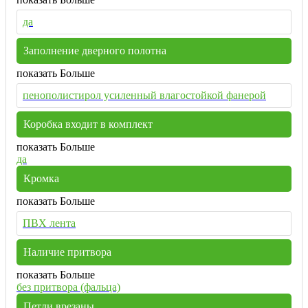
да
Заполнение дверного полотна
показать Больше
пенополистирол усиленный влагостойкой фанерой
Коробка входит в комплект
показать Больше
да
Кромка
показать Больше
ПВХ лента
Наличие притвора
показать Больше
без притвора (фальца)
Петли врезаны