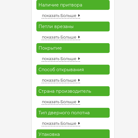
Наличие притвора
показать Больше
Петли врезаны
показать Больше
Покрытие
показать Больше
Способ открывания
показать Больше
Страна производитель
показать Больше
Тип дверного полотна
показать Больше
Упаковка