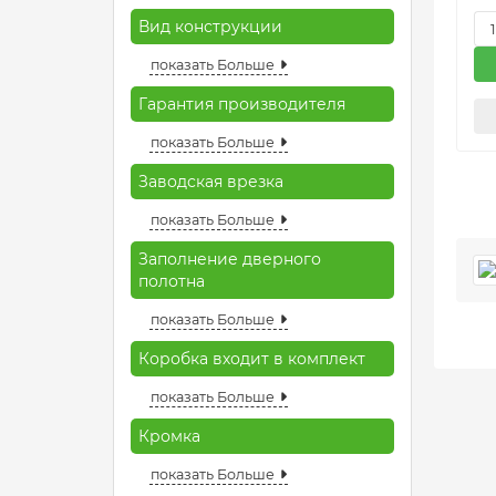
Вид конструкции
показать Больше
Гарантия производителя
показать Больше
Заводская врезка
показать Больше
Заполнение дверного
полотна
показать Больше
Коробка входит в комплект
показать Больше
Кромка
показать Больше