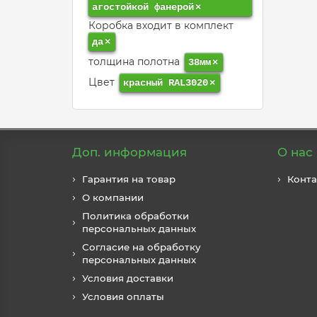
агостойкой фанерой
×
Коробка входит в комплект
да
×
толщина полотна
38мм
×
Цвет
красный RAL3020
×
Доп. информация
О нас
Гарантия на товар
Конт
О компании
Политика обработки
персональных данных
Согласие на обработку
персональных данных
Условия доставки
Условия оплаты