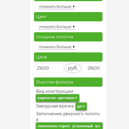
показать Больше
Цвет
показать Больше
толщина полотна
показать Больше
Цена
руб.
Очистки фильтра
Очистка
Вид конструкции
каркасно-щитовая
×
Заводская врезка
да
×
Заполнение дверного полотн
а
пенополистирол усиленный вл