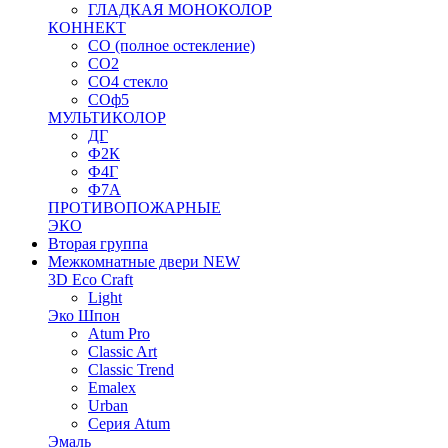
ГЛАДКАЯ МОНОКОЛОР
КОННЕКТ
СО (полное остекление)
СО2
СО4 стекло
СОф5
МУЛЬТИКОЛОР
ДГ
Ф2К
Ф4Г
Ф7А
ПРОТИВОПОЖАРНЫЕ
ЭКО
Вторая группа
Межкомнатные двери NEW
3D Eco Craft
Light
Эко Шпон
Atum Pro
Classic Art
Classic Trend
Emalex
Urban
Серия Atum
Эмаль