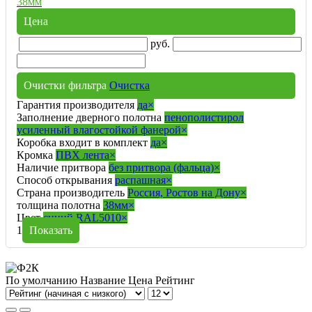
38мм
Цена
руб.
Очистки фильтра
Очистка
Гарантия производителя
да
×
Заполнение дверного полотна
пенополистирол
усиленный влагостойкой фанерой
×
Коробка входит в комплект
да
×
Кромка
ПВХ лента
×
Наличие притвора
без притвора (фальца)
×
Способ открывания
распашная
×
Страна производитель
Россия, Ростов на Дону
×
толщина полотна
38мм
×
Цвет
синий RAL5010
×
1
Показать
По умолчанию
Название
Цена
Рейтинг