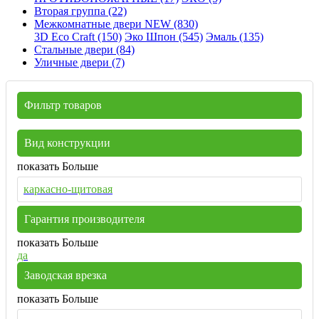
Вторая группа (22)
Межкомнатные двери NEW (830)
3D Eco Craft (150)
Эко Шпон (545)
Эмаль (135)
Стальные двери (84)
Уличные двери (7)
Фильтр товаров
Вид конструкции
показать Больше
каркасно-щитовая
Гарантия производителя
показать Больше
да
Заводская врезка
показать Больше