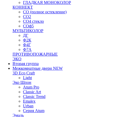
ГЛАДКАЯ МОНОКОЛОР
КОННЕКТ
СО (полное остекление)
СО2
СО4 стекло
СОф5
МУЛЬТИКОЛОР
ДГ
Ф2К
Ф4Г
Ф7А
ПРОТИВОПОЖАРНЫЕ
ЭКО
Вторая группа
Межкомнатные двери NEW
3D Eco Craft
Light
Эко Шпон
Atum Pro
Classic Art
Classic Trend
Emalex
Urban
Серия Atum
Эмаль