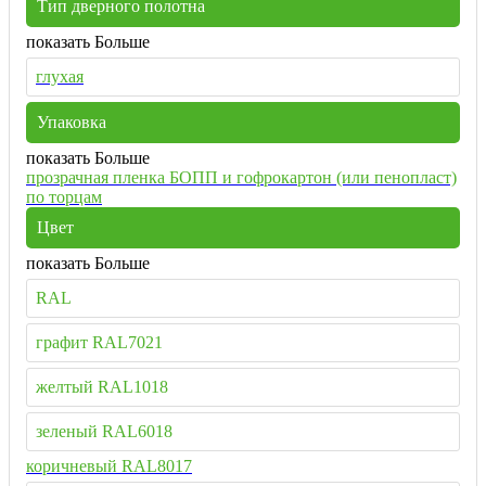
Тип дверного полотна
показать Больше
глухая
Упаковка
показать Больше
прозрачная пленка БОПП и гофрокартон (или пенопласт)
по торцам
Цвет
показать Больше
RAL
графит RAL7021
желтый RAL1018
зеленый RAL6018
коричневый RAL8017