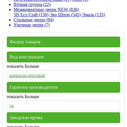
Вторая группа (22)
Межкомнатные двери NEW (830)
3D Eco Craft (150)
Эко Шпон (545)
Эмаль (135)
Стальные двери (84)
Уличные двери (7)
Фильтр товаров
Вид конструкции
показать Больше
каркасно-щитовая
Гарантия производителя
показать Больше
да
Заводская врезка
показать Больше