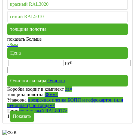
красный RAL3020
синий RAL5010
толщина полотна
показать Больше
38мм
Цена
руб.
Очистки фильтра
Очистка
Коробка входит в комплект
да
×
толщина полотна
38мм
×
Упаковка
прозрачная пленка БОПП и гофрокартон (или
пенопласт) по торцам
×
Цвет
коричневый RAL8017
×
1
Показать