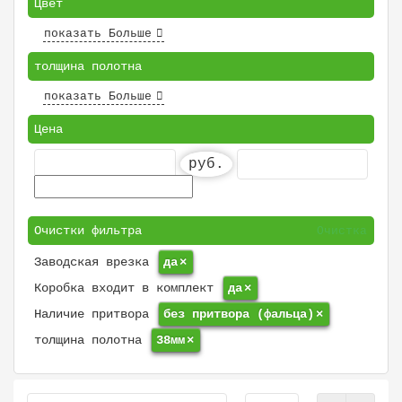
Цвет
показать Больше
толщина полотна
показать Больше
Цена
руб.
Очистки фильтра
Очистка
Заводская врезка
да
×
Коробка входит в комплект
да
×
Наличие притвора
без притвора (фальца)
×
толщина полотна
38мм
×