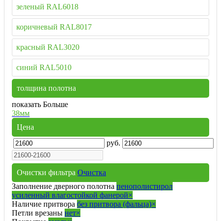
зеленый RAL6018
коричневый RAL8017
красный RAL3020
синий RAL5010
толщина полотна
показать Больше
38мм
Цена
руб.
Очистки фильтра
Очистка
Заполнение дверного полотна
пенополистирол
усиленный влагостойкой фанерой
×
Наличие притвора
без притвора (фальца)
×
Петли врезаны
нет
×