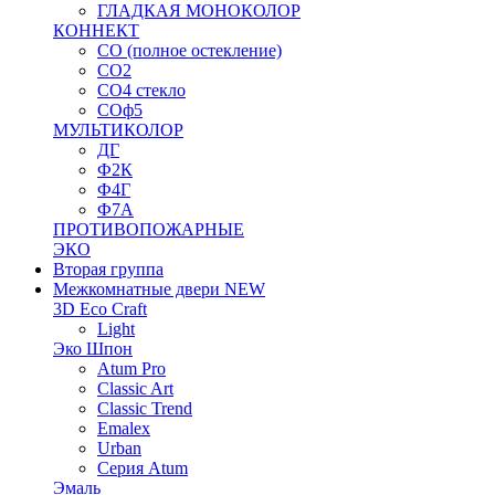
ГЛАДКАЯ МОНОКОЛОР
КОННЕКТ
СО (полное остекление)
СО2
СО4 стекло
СОф5
МУЛЬТИКОЛОР
ДГ
Ф2К
Ф4Г
Ф7А
ПРОТИВОПОЖАРНЫЕ
ЭКО
Вторая группа
Межкомнатные двери NEW
3D Eco Craft
Light
Эко Шпон
Atum Pro
Classic Art
Classic Trend
Emalex
Urban
Серия Atum
Эмаль