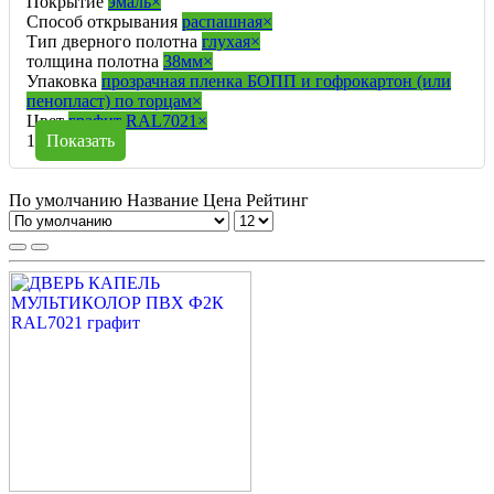
Покрытие
эмаль
×
Способ открывания
распашная
×
Тип дверного полотна
глухая
×
толщина полотна
38мм
×
Упаковка
прозрачная пленка БОПП и гофрокартон (или
пенопласт) по торцам
×
Цвет
графит RAL7021
×
1
Показать
По умолчанию
Название
Цена
Рейтинг