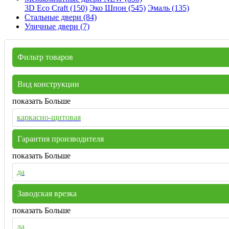
3D Eco Craft (150)
Эко Шпон (545)
Эмаль (135)
Стальные двери (84)
Уличные двери (7)
Фильтр товаров
Вид конструкции
показать Больше
каркасно-щитовая
Гарантия производителя
показать Больше
да
Заводская врезка
показать Больше
да