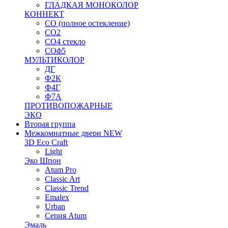
ГЛАДКАЯ МОНОКОЛОР
КОННЕКТ
СО (полное остекление)
СО2
СО4 стекло
СОф5
МУЛЬТИКОЛОР
ДГ
Ф2К
Ф4Г
Ф7А
ПРОТИВОПОЖАРНЫЕ
ЭКО
Вторая группа
Межкомнатные двери NEW
3D Eco Craft
Light
Эко Шпон
Atum Pro
Classic Art
Classic Trend
Emalex
Urban
Серия Atum
Эмаль