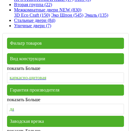
Вторая группа (22)
Межкомнатные двери NEW (830)
3D Eco Craft (150)
Эко Шпон (545)
Эмаль (135)
Стальные двери (84)
Уличные двери (7)
Фильтр товаров
Вид конструкции
показать Больше
каркасно-щитовая
Гарантия производителя
показать Больше
да
Заводская врезка
показать Больше