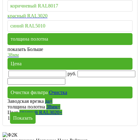
коричневый RAL8017
красный RAL3020
синий RAL5010
толщина полотна
показать Больше
38мм
Цена
руб.
Очистки фильтра
Очистка
Заводская врезка
да
×
толщина полотна
38мм
×
Цвет
красный RAL3020
×
1
Показать