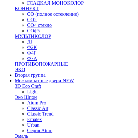
ГЛАДКАЯ МОНОКОЛОР
КОННЕКТ
СО (полное остекление)
СО2
СО4 стекло
СОф5
МУЛЬТИКОЛОР
ДГ
Ф2К
Ф4Г
Ф7А
ПРОТИВОПОЖАРНЫЕ
ЭКО
Вторая группа
Межкомнатные двери NEW
3D Eco Craft
Light
Эко Шпон
Atum Pro
Classic Art
Classic Trend
Emalex
Urban
Серия Atum
Эмаль