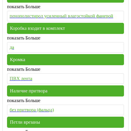
показать Больше
пенополистирол усиленный влагостойкой фанерой
Коробка входит в комплект
показать Больше
да
Кромка
показать Больше
ПВХ лента
Наличие притвора
показать Больше
без притвора (фальца)
Петли врезаны