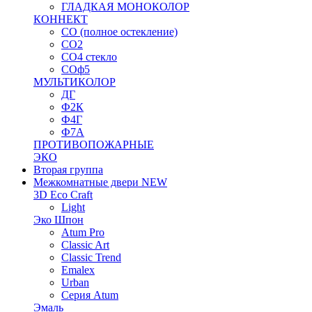
ГЛАДКАЯ МОНОКОЛОР
КОННЕКТ
СО (полное остекление)
СО2
СО4 стекло
СОф5
МУЛЬТИКОЛОР
ДГ
Ф2К
Ф4Г
Ф7А
ПРОТИВОПОЖАРНЫЕ
ЭКО
Вторая группа
Межкомнатные двери NEW
3D Eco Craft
Light
Эко Шпон
Atum Pro
Classic Art
Classic Trend
Emalex
Urban
Серия Atum
Эмаль