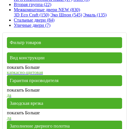
Вторая группа (22)
Межкомнатные двери NEW (830)
3D Eco Craft (150)
Эко Шпон (545)
Эмаль (135)
Стальные двери (84)
Уличные двери (7)
Фильтр товаров
Вид конструкции
показать Больше
каркасно-щитовая
Гарантия производителя
показать Больше
да
Заводская врезка
показать Больше
да
Заполнение дверного полотна