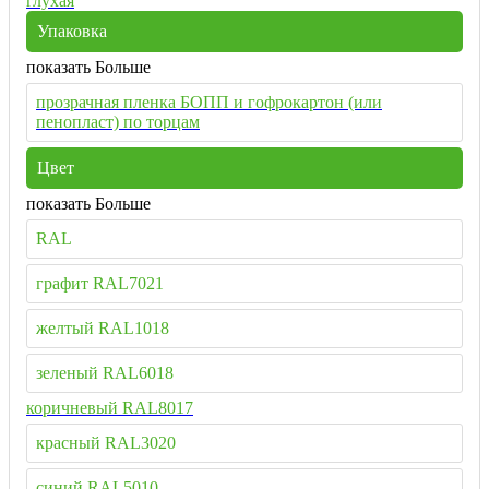
глухая
Упаковка
показать Больше
прозрачная пленка БОПП и гофрокартон (или
пенопласт) по торцам
Цвет
показать Больше
RAL
графит RAL7021
желтый RAL1018
зеленый RAL6018
коричневый RAL8017
красный RAL3020
синий RAL5010