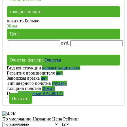
толщина полотна
показать Больше
38мм
Цена
руб.
Очистки фильтра
Очистка
Вид конструкции
каркасно-щитовая
×
Гарантия производителя
да
×
Заводская врезка
да
×
Тип дверного полотна
глухая
×
толщина полотна
38мм
×
Цвет
коричневый RAL8017
×
1
Показать
По умолчанию
Название
Цена
Рейтинг