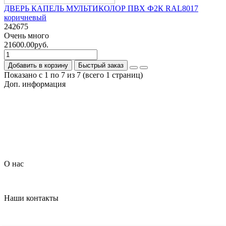
ДВЕРЬ КАПЕЛЬ МУЛЬТИКОЛОР ПВХ Ф2К RAL8017
коричневый
242675
Очень много
21600.00руб.
Добавить в корзину
Быстрый заказ
Показано с 1 по 7 из 7 (всего 1 страниц)
Доп. информация
Гарантия на товар
О компании
Политика обработки персональных данных
Согласие на обработку персональных данных
Условия доставки
Условия оплаты
О нас
Контакты
Наши контакты
+7 (926) 908-22-33
dveripark11@mail.ru