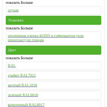
показать Больше
глухая
Упаковка
показать Больше
прозрачная пленка БОПП и гофрокартон (или
пенопласт) по торцам
Цвет
показать Больше
RAL
графит RAL7021
желтый RAL1018
зеленый RAL6018
коричневый RAL8017