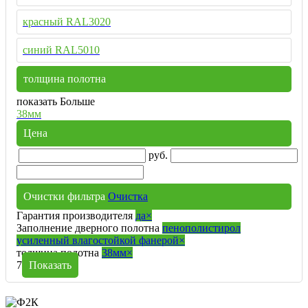
красный RAL3020
синий RAL5010
толщина полотна
показать Больше
38мм
Цена
руб.
Очистки фильтра
Очистка
Гарантия производителя
да
×
Заполнение дверного полотна
пенополистирол
усиленный влагостойкой фанерой
×
толщина полотна
38мм
×
7
Показать