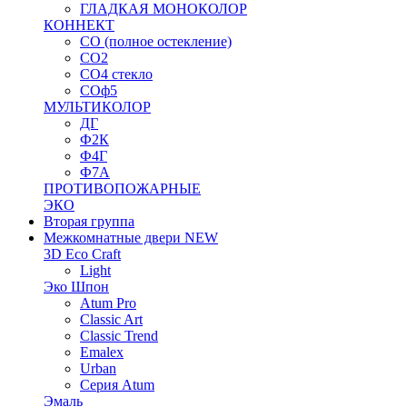
ГЛАДКАЯ МОНОКОЛОР
КОННЕКТ
СО (полное остекление)
СО2
СО4 стекло
СОф5
МУЛЬТИКОЛОР
ДГ
Ф2К
Ф4Г
Ф7А
ПРОТИВОПОЖАРНЫЕ
ЭКО
Вторая группа
Межкомнатные двери NEW
3D Eco Craft
Light
Эко Шпон
Atum Pro
Classic Art
Classic Trend
Emalex
Urban
Серия Atum
Эмаль