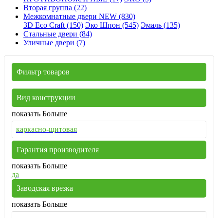
Вторая группа (22)
Межкомнатные двери NEW (830)
3D Eco Craft (150)
Эко Шпон (545)
Эмаль (135)
Стальные двери (84)
Уличные двери (7)
Фильтр товаров
Вид конструкции
показать Больше
каркасно-щитовая
Гарантия производителя
показать Больше
да
Заводская врезка
показать Больше