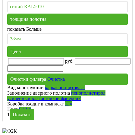
синий RAL5010
толщина полотна
показать Больше
38мм
Цена
руб.
Очистки фильтра
Очистка
Вид конструкции
каркасно-щитовая
×
Заполнение дверного полотна
пенополистирол
усиленный влагостойкой фанерой
×
Коробка входит в комплект
да
×
Цвет
RAL
×
1
Показать