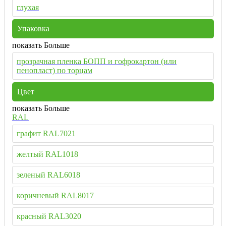
глухая
Упаковка
показать Больше
прозрачная пленка БОПП и гофрокартон (или
пенопласт) по торцам
Цвет
показать Больше
RAL
графит RAL7021
желтый RAL1018
зеленый RAL6018
коричневый RAL8017
красный RAL3020