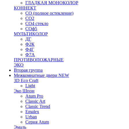
ГЛАДКАЯ МОНОКОЛОР
КОННЕКТ
СО (полное остекление)
СО2
СО4 стекло
СОф5
МУЛЬТИКОЛОР
ДГ
Ф2К
Ф4Г
Ф7А
ПРОТИВОПОЖАРНЫЕ
ЭКО
Вторая группа
Межкомнатные двери NEW
3D Eco Craft
Light
Эко Шпон
Atum Pro
Classic Art
Classic Trend
Emalex
Urban
Серия Atum
Эмаль