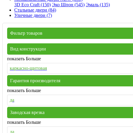
3D Eco Craft (150)
Эко Шпон (545)
Эмаль (135)
Стальные двери (84)
Уличные двери (7)
Фильтр товаров
Вид конструкции
показать Больше
каркасно-щитовая
Гарантия производителя
показать Больше
да
Заводская врезка
показать Больше
да