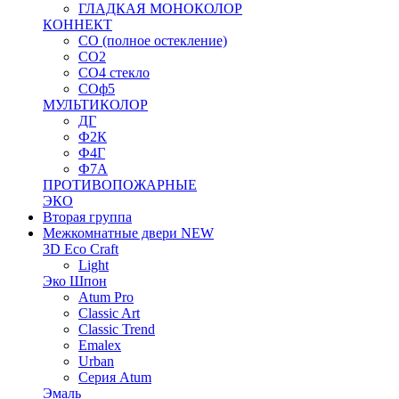
ГЛАДКАЯ МОНОКОЛОР
КОННЕКТ
СО (полное остекление)
СО2
СО4 стекло
СОф5
МУЛЬТИКОЛОР
ДГ
Ф2К
Ф4Г
Ф7А
ПРОТИВОПОЖАРНЫЕ
ЭКО
Вторая группа
Межкомнатные двери NEW
3D Eco Craft
Light
Эко Шпон
Atum Pro
Classic Art
Classic Trend
Emalex
Urban
Серия Atum
Эмаль