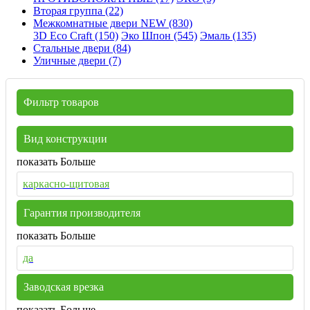
Вторая группа (22)
Межкомнатные двери NEW (830)
3D Eco Craft (150)
Эко Шпон (545)
Эмаль (135)
Стальные двери (84)
Уличные двери (7)
Фильтр товаров
Вид конструкции
показать Больше
каркасно-щитовая
Гарантия производителя
показать Больше
да
Заводская врезка
показать Больше