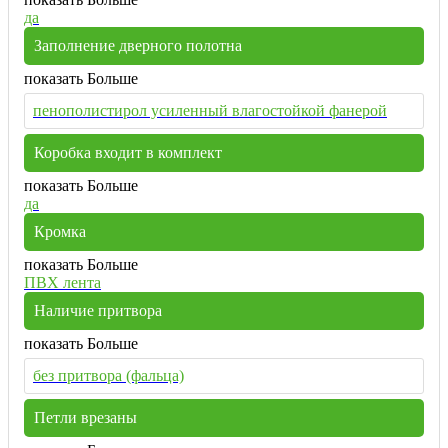
да
Заполнение дверного полотна
показать Больше
пенополистирол усиленный влагостойкой фанерой
Коробка входит в комплект
показать Больше
да
Кромка
показать Больше
ПВХ лента
Наличие притвора
показать Больше
без притвора (фальца)
Петли врезаны