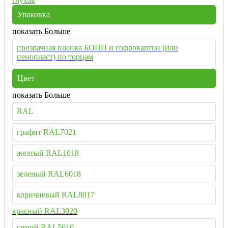
глухая
Упаковка
показать Больше
прозрачная пленка БОПП и гофрокартон (или
пенопласт) по торцам
Цвет
показать Больше
RAL
графит RAL7021
желтый RAL1018
зеленый RAL6018
коричневый RAL8017
красный RAL3020
синий RAL5010