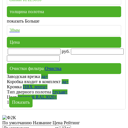
толщина полотна
показать Больше
38мм
Цена
руб.
Очистки фильтра
Очистка
Заводская врезка
да
×
Коробка входит в комплект
да
×
Кромка
ПВХ лента
×
Тип дверного полотна
глухая
×
Цвет
красный RAL3020
×
1
Показать
По умолчанию
Название
Цена
Рейтинг