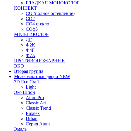
ГЛАДКАЯ МОНОКОЛОР
КОННЕКТ
СО (полное остекление)
СО2
СО4 стекло
СОф5
МУЛЬТИКОЛОР
ДГ
Ф2К
Ф4Г
Ф7А
ПРОТИВОПОЖАРНЫЕ
ЭКО
Вторая группа
Межкомнатные двери NEW
3D Eco Craft
Light
Эко Шпон
Atum Pro
Classic Art
Classic Trend
Emalex
Urban
Серия Atum
Эмаль