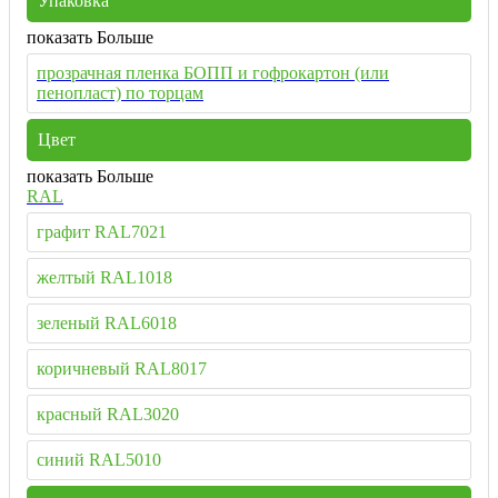
Упаковка
показать Больше
прозрачная пленка БОПП и гофрокартон (или
пенопласт) по торцам
Цвет
показать Больше
RAL
графит RAL7021
желтый RAL1018
зеленый RAL6018
коричневый RAL8017
красный RAL3020
синий RAL5010