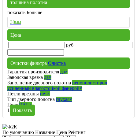
толщина полотна
показать Больше
38мм
Цена
руб.
Очистки фильтра
Очистка
Гарантия производителя
да
×
Заводская врезка
да
×
Заполнение дверного полотна
пенополистирол
усиленный влагостойкой фанерой
×
Петли врезаны
нет
×
Тип дверного полотна
глухая
×
Цвет
RAL
×
1
Показать
По умолчанию
Название
Цена
Рейтинг