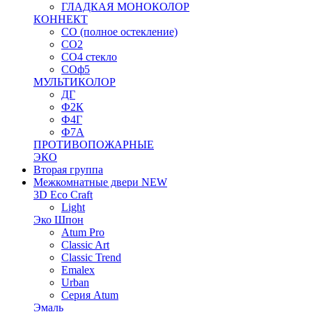
ГЛАДКАЯ МОНОКОЛОР
КОННЕКТ
СО (полное остекление)
СО2
СО4 стекло
СОф5
МУЛЬТИКОЛОР
ДГ
Ф2К
Ф4Г
Ф7А
ПРОТИВОПОЖАРНЫЕ
ЭКО
Вторая группа
Межкомнатные двери NEW
3D Eco Craft
Light
Эко Шпон
Atum Pro
Classic Art
Classic Trend
Emalex
Urban
Серия Atum
Эмаль