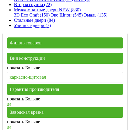
Вторая группа (22)
Межкомнатные двери NEW (830)
3D Eco Craft (150)
Эко Шпон (545)
Эмаль (135)
Стальные двери (84)
Уличные двери (7)
Фильтр товаров
Вид конструкции
показать Больше
каркасно-щитовая
Гарантия производителя
показать Больше
да
Заводская врезка
показать Больше
да