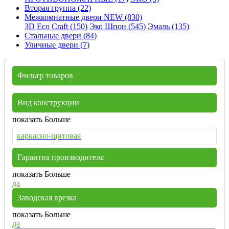
Вторая группа (22)
Межкомнатные двери NEW (830)
3D Eco Craft (150)
Эко Шпон (545)
Эмаль (135)
Стальные двери (84)
Уличные двери (7)
Фильтр товаров
Вид конструкции
показать Больше
каркасно-щитовая
Гарантия производителя
показать Больше
да
Заводская врезка
показать Больше
да