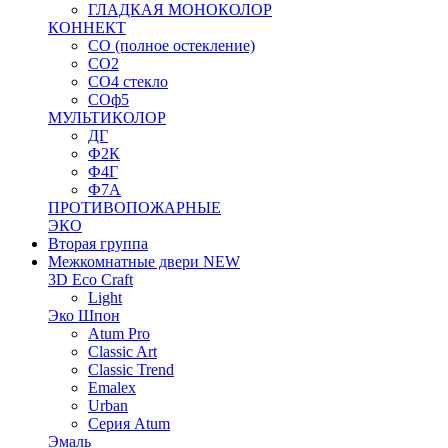
ГЛАДКАЯ МОНОКОЛОР
КОННЕКТ
СО (полное остекление)
СО2
СО4 стекло
СОф5
МУЛЬТИКОЛОР
ДГ
Ф2К
Ф4Г
Ф7А
ПРОТИВОПОЖАРНЫЕ
ЭКО
Вторая группа
Межкомнатные двери NEW
3D Eco Craft
Light
Эко Шпон
Atum Pro
Classic Art
Classic Trend
Emalex
Urban
Серия Atum
Эмаль