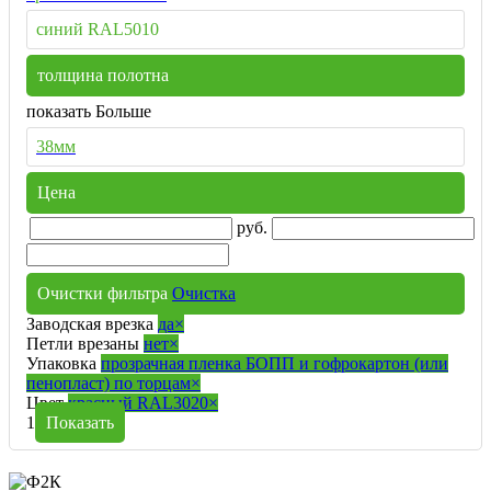
синий RAL5010
толщина полотна
показать Больше
38мм
Цена
руб.
Очистки фильтра
Очистка
Заводская врезка
да
×
Петли врезаны
нет
×
Упаковка
прозрачная пленка БОПП и гофрокартон (или
пенопласт) по торцам
×
Цвет
красный RAL3020
×
1
Показать