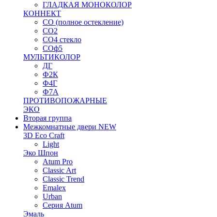
ГЛАДКАЯ МОНОКОЛОР
КОННЕКТ
СО (полное остекление)
СО2
СО4 стекло
СОф5
МУЛЬТИКОЛОР
ДГ
Ф2К
Ф4Г
Ф7А
ПРОТИВОПОЖАРНЫЕ
ЭКО
Вторая группа
Межкомнатные двери NEW
3D Eco Craft
Light
Эко Шпон
Atum Pro
Classic Art
Classic Trend
Emalex
Urban
Серия Atum
Эмаль