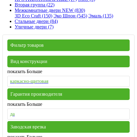
Вторая группа (22)
Межкомнатные двери NEW (830)
3D Eco Craft (150)
Эко Шпон (545)
Эмаль (135)
Стальные двери (84)
Уличные двери (7)
Фильтр товаров
Вид конструкции
показать Больше
каркасно-щитовая
Гарантия производителя
показать Больше
да
Заводская врезка
показать Больше