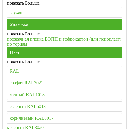
показать Больше
глухая
Упаковка
показать Больше
прозрачная пленка БОПП и гофрокартон (или пенопласт)
по торцам
Цвет
показать Больше
RAL
графит RAL7021
желтый RAL1018
зеленый RAL6018
коричневый RAL8017
красный RAL3020