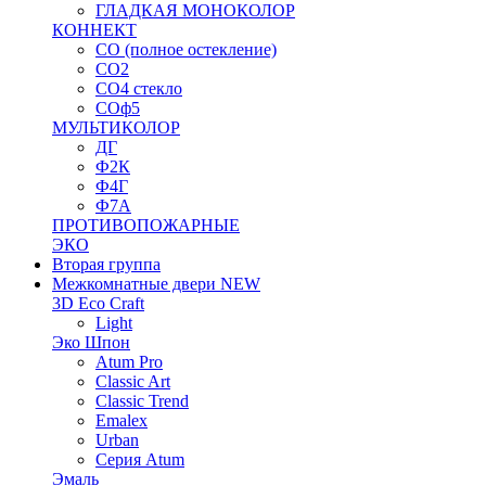
ГЛАДКАЯ МОНОКОЛОР
КОННЕКТ
СО (полное остекление)
СО2
СО4 стекло
СОф5
МУЛЬТИКОЛОР
ДГ
Ф2К
Ф4Г
Ф7А
ПРОТИВОПОЖАРНЫЕ
ЭКО
Вторая группа
Межкомнатные двери NEW
3D Eco Craft
Light
Эко Шпон
Atum Pro
Classic Art
Classic Trend
Emalex
Urban
Серия Atum
Эмаль