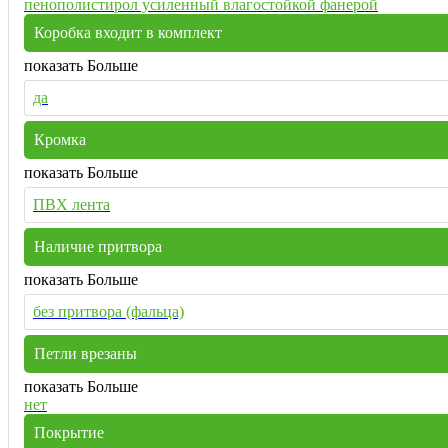
пенополистирол усиленный влагостойкой фанерой
Коробка входит в комплект
показать Больше
да
Кромка
показать Больше
ПВХ лента
Наличие притвора
показать Больше
без притвора (фальца)
Петли врезаны
показать Больше
нет
Покрытие