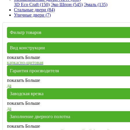
3D Eco Craft (150)
Эко Шпон (545)
Эмаль (135)
Стальные двери (84)
Уличные двери (7)
Фильтр товаров
Вид конструкции
показать Больше
каркасно-щитовая
Гарантия производителя
показать Больше
да
Заводская врезка
показать Больше
да
Заполнение дверного полотна
показать Больше