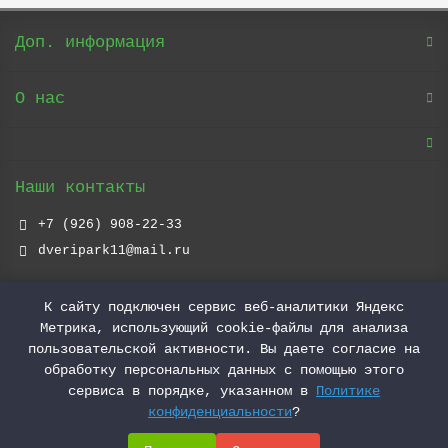
Доп. информация
О нас
Наши контакты
+7 (926) 908-22-33
dveripark11@mail.ru
Наш адрес
К сайту подключен сервис веб-аналитики Яндекс
Метрика, использующий cookie-файлы для анализа
Москва ул. Тимирязевская д.2 стр.3
ТЦ Парк 11
пользовательской активности. Вы даете согласие на
2 Этаж
обработку персональных данных с помощью этого
Ежедневно
сервиса в порядке, указанном в
Политике
С 10.00 до 20.00
конфиденциальности
?