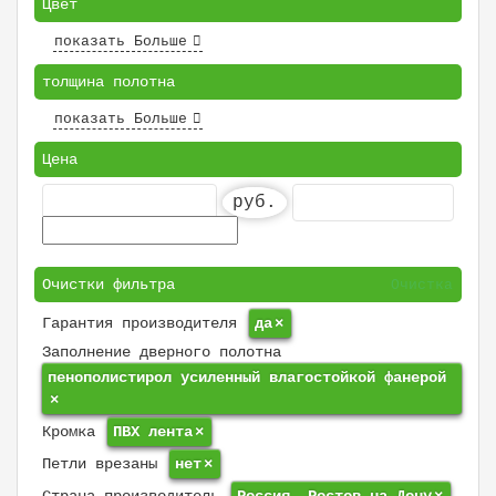
Цвет
показать Больше
толщина полотна
показать Больше
Цена
руб.
Очистки фильтра
Очистка
Гарантия производителя
да
×
Заполнение дверного полотна
пенополистирол усиленный влагостойкой фанерой
×
Кромка
ПВХ лента
×
Петли врезаны
нет
×