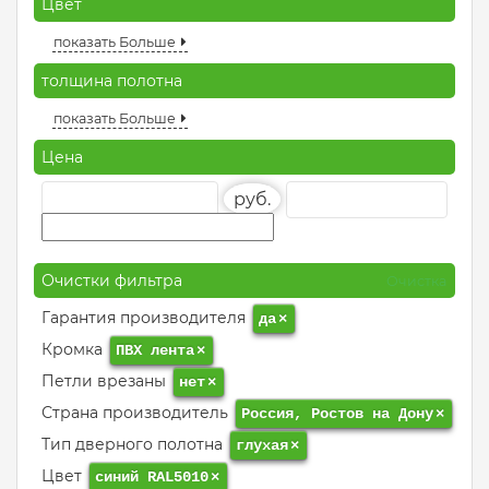
Цвет
показать Больше
толщина полотна
показать Больше
Цена
руб.
Очистки фильтра
Очистка
Гарантия производителя
да
×
Кромка
ПВХ лента
×
Петли врезаны
нет
×
Страна производитель
Россия, Ростов на Дону
×
Тип дверного полотна
глухая
×
Цвет
синий RAL5010
×