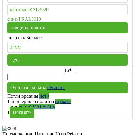
красный RAL3020
синий RAL5010
толщина полотна
показать Больше
38мм
Цена
руб.
Очистки фильтра
Очистка
Петли врезаны
нет
×
Тип дверного полотна
глухая
×
Цвет
синий RAL5010
×
1
Показать
По умолчанию
Название
Цена
Рейтинг