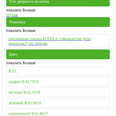
Тип дверного полотна
показать Больше
глухая
Упаковка
показать Больше
прозрачная пленка БОПП и гофрокартон (или
пенопласт) по торцам
Цвет
показать Больше
RAL
графит RAL7021
желтый RAL1018
зеленый RAL6018
коричневый RAL8017