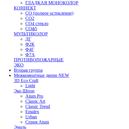
ГЛАДКАЯ МОНОКОЛОР
КОННЕКТ
СО (полное остекление)
СО2
СО4 стекло
СОф5
МУЛЬТИКОЛОР
ДГ
Ф2К
Ф4Г
Ф7А
ПРОТИВОПОЖАРНЫЕ
ЭКО
Вторая группа
Межкомнатные двери NEW
3D Eco Craft
Light
Эко Шпон
Atum Pro
Classic Art
Classic Trend
Emalex
Urban
Серия Atum
Эмаль