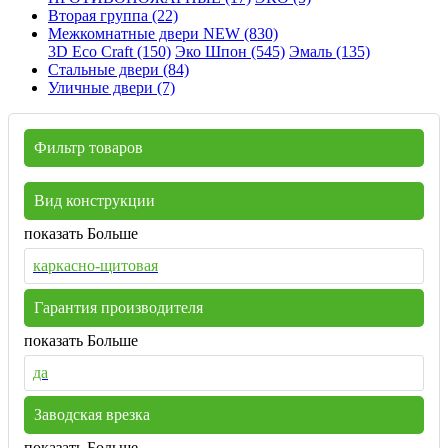
Вторая группа (22)
Межкомнатные двери NEW (830)
3D Eco Craft (150)
Эко Шпон (545)
Эмаль (135)
Стальные двери (84)
Уличные двери (7)
Фильтр товаров
Вид конструкции
показать Больше
каркасно-щитовая
Гарантия производителя
показать Больше
да
Заводская врезка
показать Больше