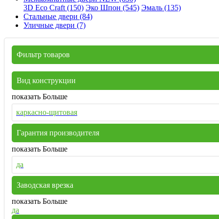
3D Eco Craft (150)
Эко Шпон (545)
Эмаль (135)
Стальные двери (84)
Уличные двери (7)
Фильтр товаров
Вид конструкции
показать Больше
каркасно-щитовая
Гарантия производителя
показать Больше
да
Заводская врезка
показать Больше
да