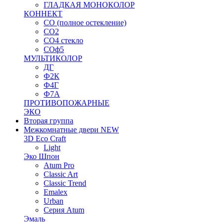
ГЛАДКАЯ МОНОКОЛОР
КОННЕКТ
СО (полное остекление)
СО2
СО4 стекло
СОф5
МУЛЬТИКОЛОР
ДГ
Ф2К
Ф4Г
Ф7А
ПРОТИВОПОЖАРНЫЕ
ЭКО
Вторая группа
Межкомнатные двери NEW
3D Eco Craft
Light
Эко Шпон
Atum Pro
Classic Art
Classic Trend
Emalex
Urban
Серия Atum
Эмаль