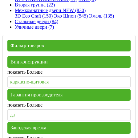
Вторая группа (22)
Межкомнатные двери NEW (830)
3D Eco Craft (150)
Эко Шпон (545)
Эмаль (135)
Стальные двери (84)
Уличные двери (7)
Фильтр товаров
Вид конструкции
показать Больше
каркасно-щитовая
Гарантия производителя
показать Больше
да
Заводская врезка
показать Больше