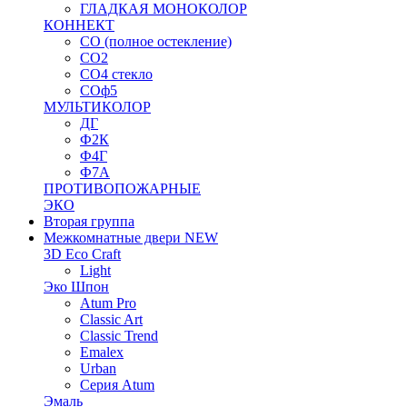
ГЛАДКАЯ МОНОКОЛОР
КОННЕКТ
СО (полное остекление)
СО2
СО4 стекло
СОф5
МУЛЬТИКОЛОР
ДГ
Ф2К
Ф4Г
Ф7А
ПРОТИВОПОЖАРНЫЕ
ЭКО
Вторая группа
Межкомнатные двери NEW
3D Eco Craft
Light
Эко Шпон
Atum Pro
Classic Art
Classic Trend
Emalex
Urban
Серия Atum
Эмаль