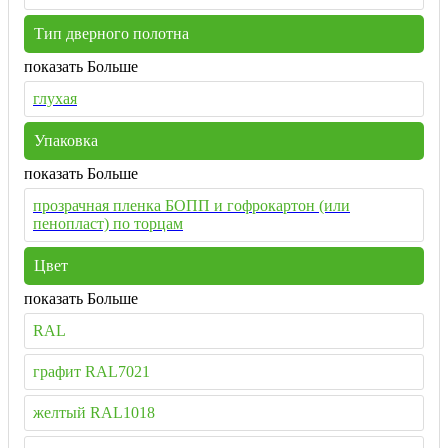
Тип дверного полотна
показать Больше
глухая
Упаковка
показать Больше
прозрачная пленка БОПП и гофрокартон (или
пенопласт) по торцам
Цвет
показать Больше
RAL
графит RAL7021
желтый RAL1018