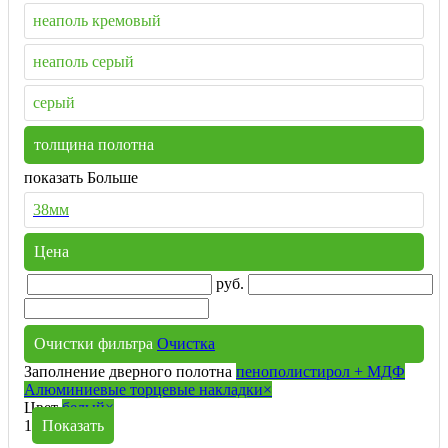
неаполь кремовый
неаполь серый
серый
толщина полотна
показать Больше
38мм
Цена
руб.
Очистки фильтра
Очистка
Заполнение дверного полотна
пенополистирол + МДФ
Алюминиевые торцевые накладки
×
Цвет
белый
×
1
Показать