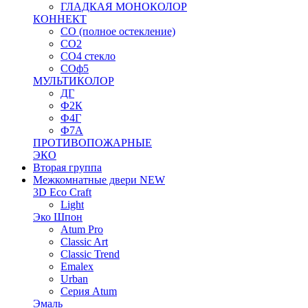
ГЛАДКАЯ МОНОКОЛОР
КОННЕКТ
СО (полное остекление)
СО2
СО4 стекло
СОф5
МУЛЬТИКОЛОР
ДГ
Ф2К
Ф4Г
Ф7А
ПРОТИВОПОЖАРНЫЕ
ЭКО
Вторая группа
Межкомнатные двери NEW
3D Eco Craft
Light
Эко Шпон
Atum Pro
Classic Art
Classic Trend
Emalex
Urban
Серия Atum
Эмаль