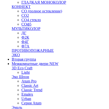
ГЛАДКАЯ МОНОКОЛОР
КОННЕКТ
СО (полное остекление)
СО2
СО4 стекло
СОф5
МУЛЬТИКОЛОР
ДГ
Ф2К
Ф4Г
Ф7А
ПРОТИВОПОЖАРНЫЕ
ЭКО
Вторая группа
Межкомнатные двери NEW
3D Eco Craft
Light
Эко Шпон
Atum Pro
Classic Art
Classic Trend
Emalex
Urban
Серия Atum
Эмаль