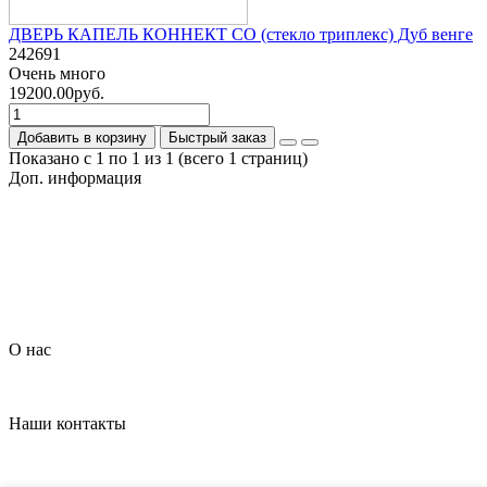
ДВЕРЬ КАПЕЛЬ КОННЕКТ СО (стекло триплекс) Дуб венге
242691
Очень много
19200.00руб.
Добавить в корзину
Быстрый заказ
Показано с 1 по 1 из 1 (всего 1 страниц)
Доп. информация
Гарантия на товар
О компании
Политика обработки персональных данных
Согласие на обработку персональных данных
Условия доставки
Условия оплаты
О нас
Контакты
Наши контакты
+7 (926) 908-22-33
dveripark11@mail.ru