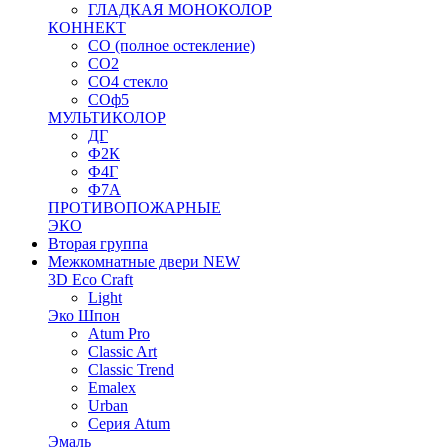
ГЛАДКАЯ МОНОКОЛОР
КОННЕКТ
СО (полное остекление)
СО2
СО4 стекло
СОф5
МУЛЬТИКОЛОР
ДГ
Ф2К
Ф4Г
Ф7А
ПРОТИВОПОЖАРНЫЕ
ЭКО
Вторая группа
Межкомнатные двери NEW
3D Eco Craft
Light
Эко Шпон
Atum Pro
Classic Art
Classic Trend
Emalex
Urban
Серия Atum
Эмаль