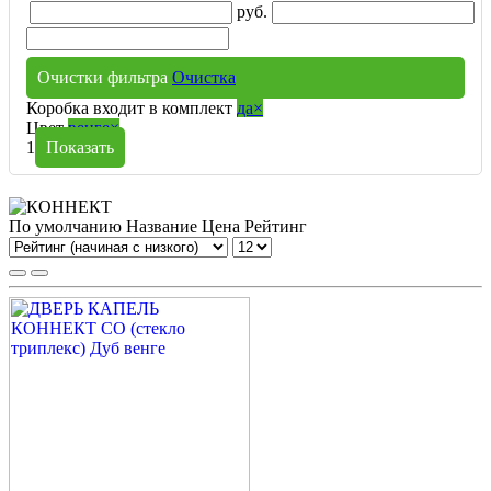
руб.
Очистки фильтра
Очистка
Коробка входит в комплект
да
×
Цвет
венге
×
1
Показать
По умолчанию
Название
Цена
Рейтинг