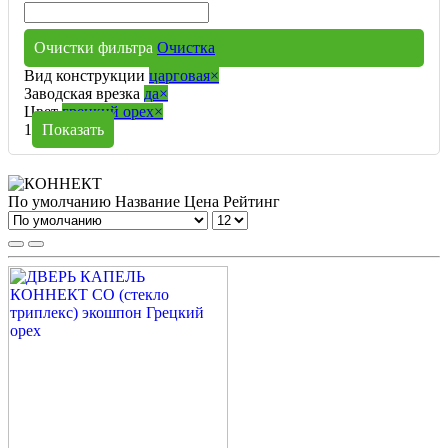
Очистки фильтра
Очистка
Вид конструкции
царговая
×
Заводская врезка
да
×
Цвет
грецкий орех
×
1
Показать
По умолчанию
Название
Цена
Рейтинг