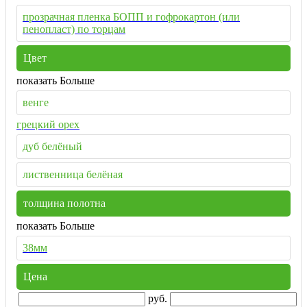
прозрачная пленка БОПП и гофрокартон (или
пенопласт) по торцам
Цвет
показать Больше
венге
грецкий орех
дуб белёный
лиственница белёная
толщина полотна
показать Больше
38мм
Цена
руб.