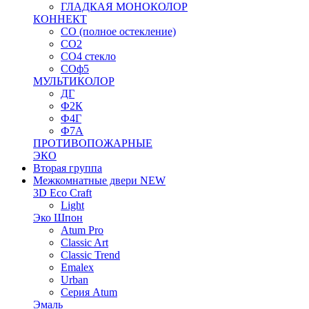
ГЛАДКАЯ МОНОКОЛОР
КОННЕКТ
СО (полное остекление)
СО2
СО4 стекло
СОф5
МУЛЬТИКОЛОР
ДГ
Ф2К
Ф4Г
Ф7А
ПРОТИВОПОЖАРНЫЕ
ЭКО
Вторая группа
Межкомнатные двери NEW
3D Eco Craft
Light
Эко Шпон
Atum Pro
Classic Art
Classic Trend
Emalex
Urban
Серия Atum
Эмаль