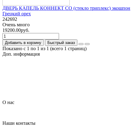
ДВЕРЬ КАПЕЛЬ КОННЕКТ СО (стекло триплекс) экошпон
Грецкий орех
242692
Очень много
19200.00руб.
Добавить в корзину
Быстрый заказ
Показано с 1 по 1 из 1 (всего 1 страниц)
Доп. информация
Гарантия на товар
О компании
Политика обработки персональных данных
Согласие на обработку персональных данных
Условия доставки
Условия оплаты
О нас
Контакты
Наши контакты
+7 (926) 908-22-33