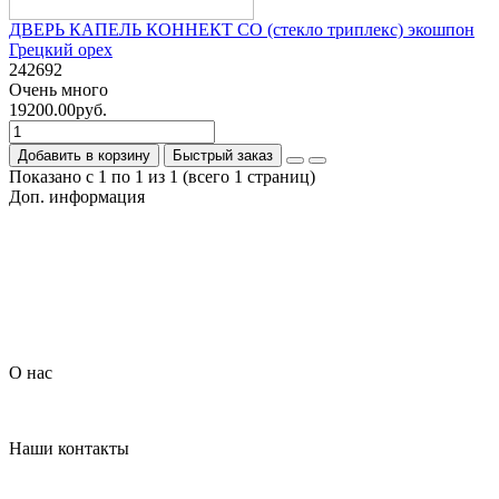
ДВЕРЬ КАПЕЛЬ КОННЕКТ СО (стекло триплекс) экошпон
Грецкий орех
242692
Очень много
19200.00руб.
Добавить в корзину
Быстрый заказ
Показано с 1 по 1 из 1 (всего 1 страниц)
Доп. информация
Гарантия на товар
О компании
Политика обработки персональных данных
Согласие на обработку персональных данных
Условия доставки
Условия оплаты
О нас
Контакты
Наши контакты
+7 (926) 908-22-33