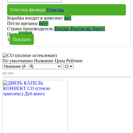
Очистки фильтра
Очистка
Коробка входит в комплект
да
×
Петли врезаны
нет
×
Страна производитель
Россия, Ростов на Дону
×
Цвет
венге
×
1
Показать
По умолчанию
Название
Цена
Рейтинг