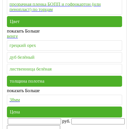
прозрачная пленка БОПП и гофрокартон (или
пенопласт) по торцам
Цвет
показать Больше
венге
грецкий орех
дуб белёный
лиственница белёная
толщина полотна
показать Больше
38мм
Цена
руб.