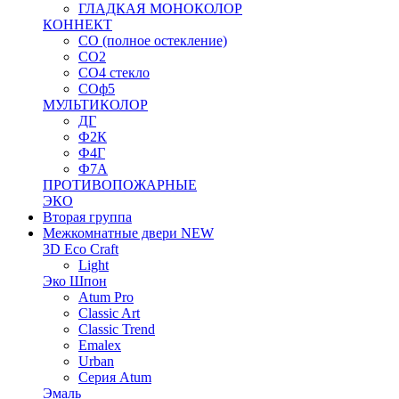
ГЛАДКАЯ МОНОКОЛОР
КОННЕКТ
СО (полное остекление)
СО2
СО4 стекло
СОф5
МУЛЬТИКОЛОР
ДГ
Ф2К
Ф4Г
Ф7А
ПРОТИВОПОЖАРНЫЕ
ЭКО
Вторая группа
Межкомнатные двери NEW
3D Eco Craft
Light
Эко Шпон
Atum Pro
Classic Art
Classic Trend
Emalex
Urban
Серия Atum
Эмаль