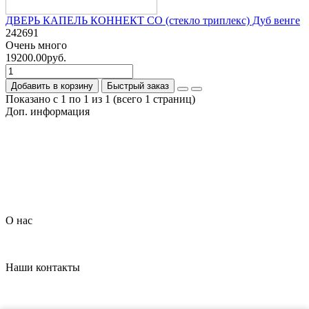
ДВЕРЬ КАПЕЛЬ КОННЕКТ СО (стекло триплекс) Дуб венге
242691
Очень много
19200.00руб.
Добавить в корзину
Быстрый заказ
Показано с 1 по 1 из 1 (всего 1 страниц)
Доп. информация
Гарантия на товар
О компании
Политика обработки персональных данных
Согласие на обработку персональных данных
Условия доставки
Условия оплаты
О нас
Контакты
Наши контакты
+7 (926) 908-22-33
dveripark11@mail.ru