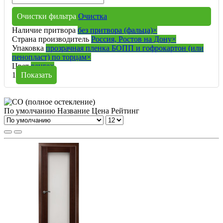
Очистки фильтра
Очистка
Наличие притвора
без притвора (фальца)
×
Страна производитель
Россия, Ростов на Дону
×
Упаковка
прозрачная пленка БОПП и гофрокартон (или
пенопласт) по торцам
×
Цвет
венге
×
1
Показать
По умолчанию
Название
Цена
Рейтинг