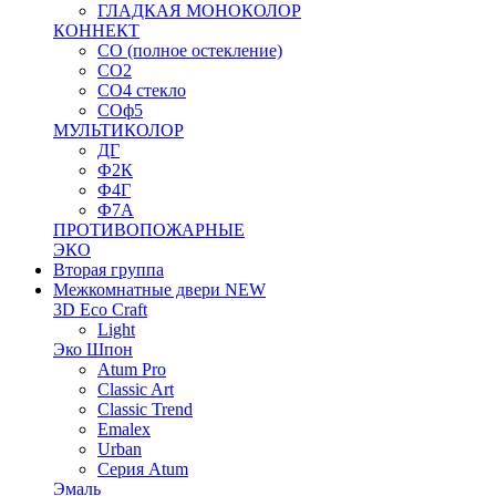
ГЛАДКАЯ МОНОКОЛОР
КОННЕКТ
СО (полное остекление)
СО2
СО4 стекло
СОф5
МУЛЬТИКОЛОР
ДГ
Ф2К
Ф4Г
Ф7А
ПРОТИВОПОЖАРНЫЕ
ЭКО
Вторая группа
Межкомнатные двери NEW
3D Eco Craft
Light
Эко Шпон
Atum Pro
Classic Art
Classic Trend
Emalex
Urban
Серия Atum
Эмаль