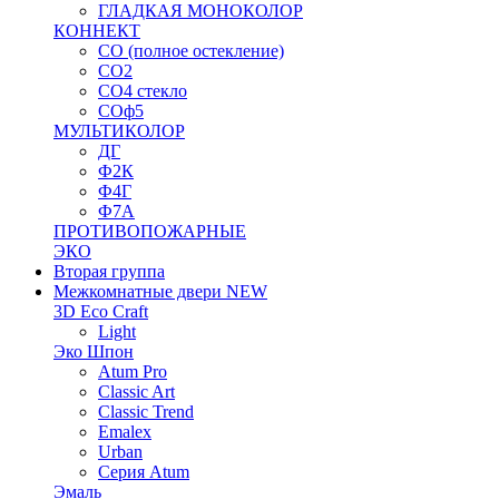
ГЛАДКАЯ МОНОКОЛОР
КОННЕКТ
СО (полное остекление)
СО2
СО4 стекло
СОф5
МУЛЬТИКОЛОР
ДГ
Ф2К
Ф4Г
Ф7А
ПРОТИВОПОЖАРНЫЕ
ЭКО
Вторая группа
Межкомнатные двери NEW
3D Eco Craft
Light
Эко Шпон
Atum Pro
Classic Art
Classic Trend
Emalex
Urban
Серия Atum
Эмаль