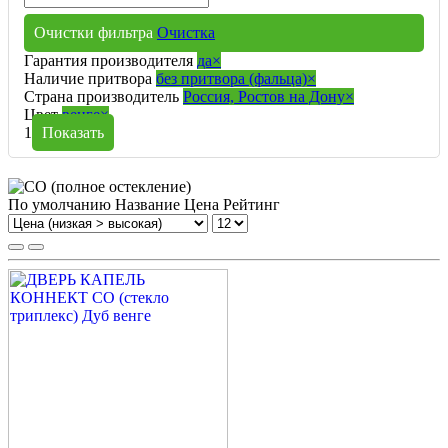
Очистки фильтра
Очистка
Гарантия производителя
да
×
Наличие притвора
без притвора (фальца)
×
Страна производитель
Россия, Ростов на Дону
×
Цвет
венге
×
1
Показать
По умолчанию
Название
Цена
Рейтинг