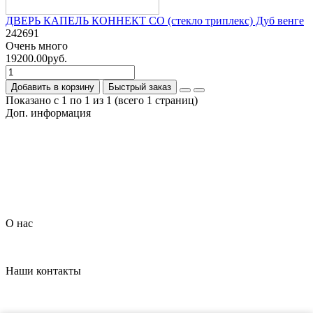
ДВЕРЬ КАПЕЛЬ КОННЕКТ СО (стекло триплекс) Дуб венге
242691
Очень много
19200.00руб.
Добавить в корзину
Быстрый заказ
Показано с 1 по 1 из 1 (всего 1 страниц)
Доп. информация
Гарантия на товар
О компании
Политика обработки персональных данных
Согласие на обработку персональных данных
Условия доставки
Условия оплаты
О нас
Контакты
Наши контакты
+7 (926) 908-22-33
dveripark11@mail.ru