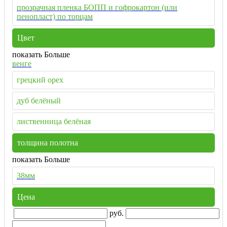
прозрачная пленка БОПП и гофрокартон (или
пенопласт) по торцам
Цвет
показать Больше
венге
грецкий орех
дуб белёный
лиственница белёная
толщина полотна
показать Больше
38мм
Цена
руб.