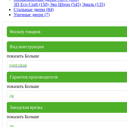
3D Eco Craft (150)
Эко Шпон (545)
Эмаль (135)
Стальные двери (84)
Уличные двери (7)
Фильтр товаров
Вид конструкции
показать Больше
царговая
Гарантия производителя
показать Больше
да
Заводская врезка
показать Больше
да