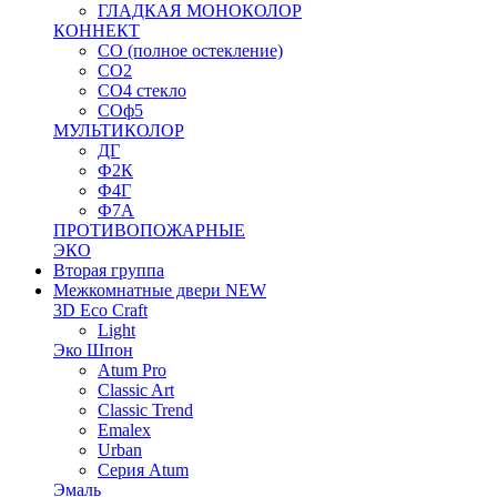
ГЛАДКАЯ МОНОКОЛОР
КОННЕКТ
СО (полное остекление)
СО2
СО4 стекло
СОф5
МУЛЬТИКОЛОР
ДГ
Ф2К
Ф4Г
Ф7А
ПРОТИВОПОЖАРНЫЕ
ЭКО
Вторая группа
Межкомнатные двери NEW
3D Eco Craft
Light
Эко Шпон
Atum Pro
Classic Art
Classic Trend
Emalex
Urban
Серия Atum
Эмаль