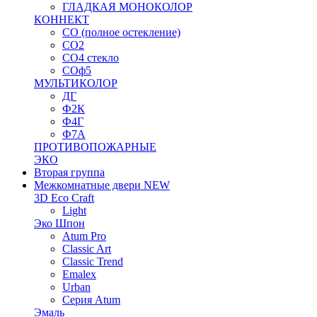
ГЛАДКАЯ МОНОКОЛОР
КОННЕКТ
СО (полное остекление)
СО2
СО4 стекло
СОф5
МУЛЬТИКОЛОР
ДГ
Ф2К
Ф4Г
Ф7А
ПРОТИВОПОЖАРНЫЕ
ЭКО
Вторая группа
Межкомнатные двери NEW
3D Eco Craft
Light
Эко Шпон
Atum Pro
Classic Art
Classic Trend
Emalex
Urban
Серия Atum
Эмаль