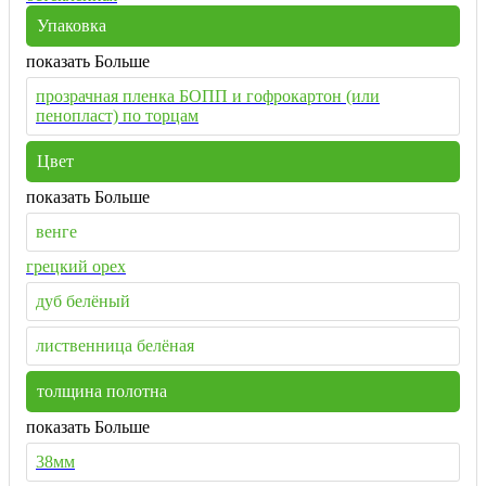
Упаковка
показать Больше
прозрачная пленка БОПП и гофрокартон (или
пенопласт) по торцам
Цвет
показать Больше
венге
грецкий орех
дуб белёный
лиственница белёная
толщина полотна
показать Больше
38мм