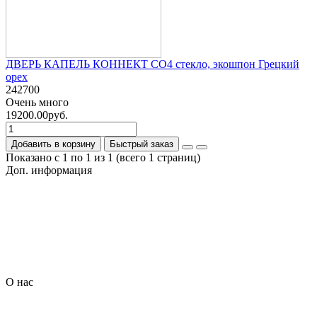
ДВЕРЬ КАПЕЛЬ КОННЕКТ СО4 стекло, экошпон Грецкий
орех
242700
Очень много
19200.00руб.
Добавить в корзину
Быстрый заказ
Показано с 1 по 1 из 1 (всего 1 страниц)
Доп. информация
Гарантия на товар
О компании
Политика обработки персональных данных
Согласие на обработку персональных данных
Условия доставки
Условия оплаты
О нас
Контакты