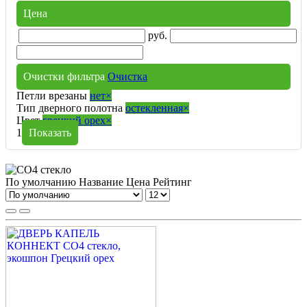
Цена
руб.
Очистки фильтра
Очистка
Петли врезаны
нет
×
Тип дверного полотна
остекленная
×
Цвет
грецкий орех
×
1
Показать
По умолчанию
Название
Цена
Рейтинг