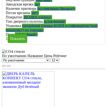
Заводская врезка
да
×
Наличие притвора
без притвора (фальца)
×
Петли врезаны
нет
×
Покрытие
3D ПВХ пленка
×
Тип дверного полотна
остекленная
×
Упаковка
прозрачная пленка БОПП и гофрокартон (или
пенопласт) по торцам
×
Цвет
дуб белёный
×
1
Показать
По умолчанию
Название
Цена
Рейтинг