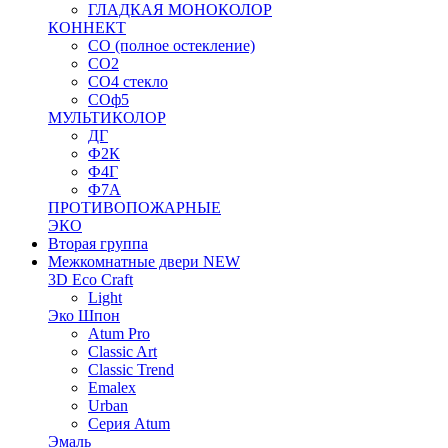
ГЛАДКАЯ МОНОКОЛОР
КОННЕКТ
СО (полное остекление)
СО2
СО4 стекло
СОф5
МУЛЬТИКОЛОР
ДГ
Ф2К
Ф4Г
Ф7А
ПРОТИВОПОЖАРНЫЕ
ЭКО
Вторая группа
Межкомнатные двери NEW
3D Eco Craft
Light
Эко Шпон
Atum Pro
Classic Art
Classic Trend
Emalex
Urban
Серия Atum
Эмаль