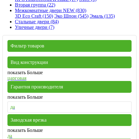
Вторая группа (22)
Межкомнатные двери NEW (830)
3D Eco Craft (150)
Эко Шпон (545)
Эмаль (135)
Стальные двери (84)
Уличные двери (7)
Фильтр товаров
Вид конструкции
показать Больше
царговая
Гарантия производителя
показать Больше
да
Заводская врезка
показать Больше
да