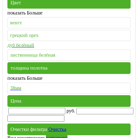
Цвет
показать Больше
венге
грецкий орех
дуб белёный
лиственница белёная
толщина полотна
показать Больше
38мм
Цена
руб.
Очистки фильтра
Очистка
Вид конструкции
царговая
×