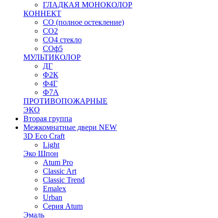
ГЛАДКАЯ МОНОКОЛОР
КОННЕКТ
СО (полное остекление)
СО2
СО4 стекло
СОф5
МУЛЬТИКОЛОР
ДГ
Ф2К
Ф4Г
Ф7А
ПРОТИВОПОЖАРНЫЕ
ЭКО
Вторая группа
Межкомнатные двери NEW
3D Eco Craft
Light
Эко Шпон
Atum Pro
Classic Art
Classic Trend
Emalex
Urban
Серия Atum
Эмаль