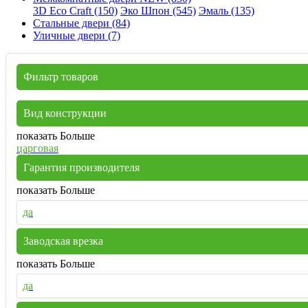
3D Eco Craft (150)
Эко Шпон (545)
Эмаль (135)
Стальные двери (84)
Уличные двери (7)
Фильтр товаров
Вид конструкции
показать Больше
царговая
Гарантия производителя
показать Больше
да
Заводская врезка
показать Больше
да