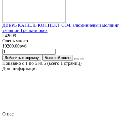
ДВЕРЬ КАПЕЛЬ КОННЕКТ СО4, алюминиевый молдинг
экошпон Грецкий орех
242699
Очень много
19200.00руб.
Добавить в корзину
Быстрый заказ
Показано с 1 по 5 из 5 (всего 1 страниц)
Доп. информация
Гарантия на товар
О компании
Политика обработки персональных данных
Согласие на обработку персональных данных
Условия доставки
Условия оплаты
О нас
Контакты