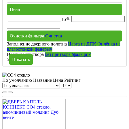
Цена
руб.
Очистки фильтра
Очистка
Заполнение дверного полотна
Царга из ДПК Филёнка из
влагостойкой фанеры
×
Наличие притвора
без притвора (фальца)
×
5
Показать
По умолчанию
Название
Цена
Рейтинг