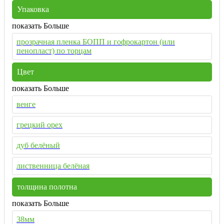
Упаковка
показать Больше
прозрачная пленка БОПП и гофрокартон (или
пенопласт) по торцам
Цвет
показать Больше
венге
грецкий орех
дуб белёный
лиственница белёная
толщина полотна
показать Больше
38мм