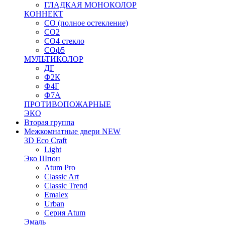
ГЛАДКАЯ МОНОКОЛОР
КОННЕКТ
СО (полное остекление)
СО2
СО4 стекло
СОф5
МУЛЬТИКОЛОР
ДГ
Ф2К
Ф4Г
Ф7А
ПРОТИВОПОЖАРНЫЕ
ЭКО
Вторая группа
Межкомнатные двери NEW
3D Eco Craft
Light
Эко Шпон
Atum Pro
Classic Art
Classic Trend
Emalex
Urban
Серия Atum
Эмаль