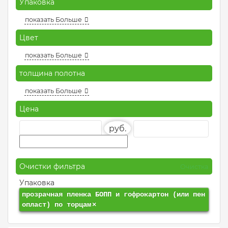
Упаковка
показать Больше
Цвет
показать Больше
толщина полотна
показать Больше
Цена
руб.
Очистки фильтра
Очистка
Упаковка
прозрачная пленка БОПП и гофрокартон (или пен
опласт) по торцам
×