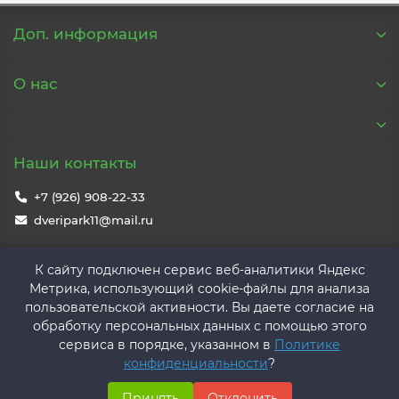
Доп. информация
О нас
Наши контакты
+7 (926) 908-22-33
dveripark11@mail.ru
Наш адрес
К сайту подключен сервис веб-аналитики Яндекс
Метрика, использующий cookie-файлы для анализа
Москва ул. Тимирязевская д.2 стр.3
ТЦ Парк 11
пользовательской активности. Вы даете согласие на
2 Этаж
обработку персональных данных с помощью этого
сервиса в порядке, указанном в
Политике
Ежедневно
С 10.00 до 20.00
конфиденциальности
?
Принять
Отклонить