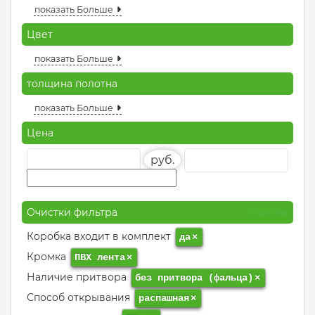
показать Больше
Цвет
показать Больше
толщина полотна
показать Больше
Цена
руб.
Очистки фильтра
Очистка
Коробка входит в комплект
да
×
Кромка
ПВХ лента
×
Наличие притвора
без притвора (фальца)
×
Способ открывания
распашная
×