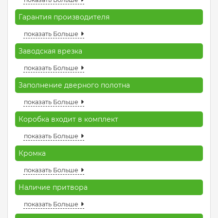
Гарантия производителя
показать Больше
Заводская врезка
показать Больше
Заполнение дверного полотна
показать Больше
Коробка входит в комплект
показать Больше
Кромка
показать Больше
Наличие притвора
показать Больше