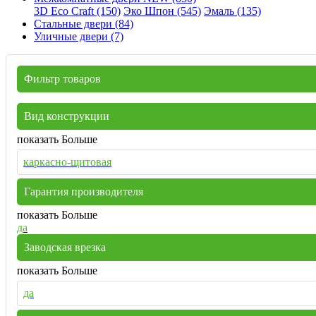
3D Eco Craft (150)
Эко Шпон (545)
Эмаль (135)
Стальные двери (84)
Уличные двери (7)
Фильтр товаров
Вид конструкции
показать Больше
каркасно-щитовая
Гарантия производителя
показать Больше
да
Заводская врезка
показать Больше
да