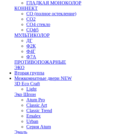
ГЛАДКАЯ МОНОКОЛОР
КОННЕКТ
СО (полное остекление)
СО2
СО4 стекло
СОф5
МУЛЬТИКОЛОР
ДГ
Ф2К
Ф4Г
Ф7А
ПРОТИВОПОЖАРНЫЕ
ЭКО
Вторая группа
Межкомнатные двери NEW
3D Eco Craft
Light
Эко Шпон
Atum Pro
Classic Art
Classic Trend
Emalex
Urban
Серия Atum
Эмаль