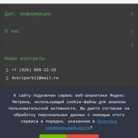
Доп. информация
О нас
Наши контакты
+7 (926) 908-22-33
dveripark11@mail.ru
Наш адрес
К сайту подключен сервис веб-аналитики Яндекс
Метрика, использующий cookie-файлы для анализа
Москва ул. Тимирязевская д.2 стр.3
ТЦ Парк 11
пользовательской активности. Вы даете согласие на
2 Этаж
обработку персональных данных с помощью этого
Ежедневно
сервиса в порядке, указанном в
Политике
С 10.00 до 20.00
конфиденциальности
?