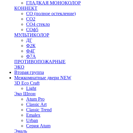
ГЛАДКАЯ МОНОКОЛОР
КОННЕКТ
СО (полное остекление)
СО2
СО4 стекло
СОф5
МУЛЬТИКОЛОР
ДГ
Ф2К
Ф4Г
Ф7А
ПРОТИВОПОЖАРНЫЕ
ЭКО
Вторая группа
Межкомнатные двери NEW
3D Eco Craft
Light
Эко Шпон
Atum Pro
Classic Art
Classic Trend
Emalex
Urban
Серия Atum
Эмаль