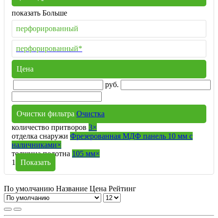
показать Больше
перфорированный
перфорированный*
Цена
руб.
Очистки фильтра
Очистка
количество притворов
3
×
отделка снаружи
Фрезерованная МДФ панель 10 мм с
наличниками
×
толщина полотна
105 мм
×
1
Показать
По умолчанию
Название
Цена
Рейтинг