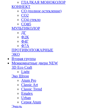
ГЛАДКАЯ МОНОКОЛОР
КОННЕКТ
СО (полное остекление)
СО2
СО4 стекло
СОф5
МУЛЬТИКОЛОР
ДГ
Ф2К
Ф4Г
Ф7А
ПРОТИВОПОЖАРНЫЕ
ЭКО
Вторая группа
Межкомнатные двери NEW
3D Eco Craft
Light
Эко Шпон
Atum Pro
Classic Art
Classic Trend
Emalex
Urban
Серия Atum
Эмаль