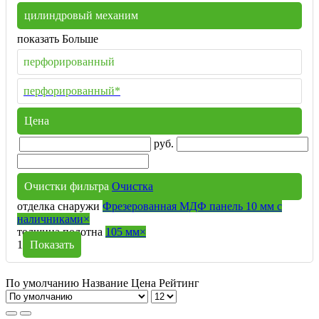
цилиндровый механим
показать Больше
перфорированный
перфорированный*
Цена
руб.
Очистки фильтра
Очистка
отделка снаружи
Фрезерованная МДФ панель 10 мм с
наличниками
×
толщина полотна
105 мм
×
1
Показать
По умолчанию
Название
Цена
Рейтинг