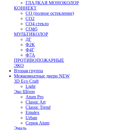
ГЛАДКАЯ МОНОКОЛОР
КОННЕКТ
СО (полное остекление)
СО2
СО4 стекло
СОф5
МУЛЬТИКОЛОР
ДГ
Ф2К
Ф4Г
Ф7А
ПРОТИВОПОЖАРНЫЕ
ЭКО
Вторая группа
Межкомнатные двери NEW
3D Eco Craft
Light
Эко Шпон
Atum Pro
Classic Art
Classic Trend
Emalex
Urban
Серия Atum
Эмаль