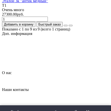
Эталон 3к "антик медный"
T1
Очень много
27300.00руб.
Добавить в корзину
Быстрый заказ
Показано с 1 по 9 из 9 (всего 1 страниц)
Доп. информация
Гарантия на товар
О компании
Политика обработки персональных данных
Согласие на обработку персональных данных
Условия доставки
Условия оплаты
О нас
Контакты
Наши контакты
+7 (926) 908-22-33
dveripark11@mail.ru
Наш адрес