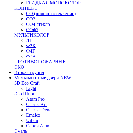
ГЛАДКАЯ МОНОКОЛОР
КОННЕКТ
СО (полное остекление)
СО2
СО4 стекло
СОф5
МУЛЬТИКОЛОР
ДГ
Ф2К
Ф4Г
Ф7А
ПРОТИВОПОЖАРНЫЕ
ЭКО
Вторая группа
Межкомнатные двери NEW
3D Eco Craft
Light
Эко Шпон
Atum Pro
Classic Art
Classic Trend
Emalex
Urban
Серия Atum
Эмаль