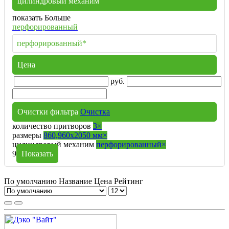
цилиндровый механим
показать Больше
перфорированный
перфорированный*
Цена
руб.
Очистки фильтра
Очистка
количество притворов
3
×
размеры
860,960х2050 мм
×
цилиндровый механим
перфорированный
×
9
Показать
По умолчанию
Название
Цена
Рейтинг