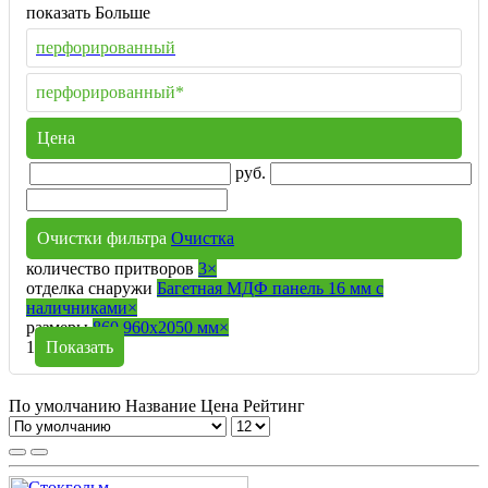
показать Больше
перфорированный
перфорированный*
Цена
руб.
Очистки фильтра
Очистка
количество притворов
3
×
отделка снаружи
Багетная МДФ панель 16 мм с
наличниками
×
размеры
860,960х2050 мм
×
1
Показать
По умолчанию
Название
Цена
Рейтинг