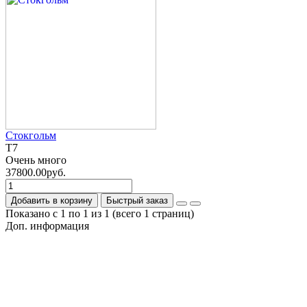
Стокгольм
T7
Очень много
37800.00руб.
Добавить в корзину
Быстрый заказ
Показано с 1 по 1 из 1 (всего 1 страниц)
Доп. информация
Гарантия на товар
О компании
Политика обработки персональных данных
Согласие на обработку персональных данных
Условия доставки