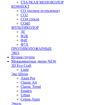
ГЛАДКАЯ МОНОКОЛОР
КОННЕКТ
СО (полное остекление)
СО2
СО4 стекло
СОф5
МУЛЬТИКОЛОР
ДГ
Ф2К
Ф4Г
Ф7А
ПРОТИВОПОЖАРНЫЕ
ЭКО
Вторая группа
Межкомнатные двери NEW
3D Eco Craft
Light
Эко Шпон
Atum Pro
Classic Art
Classic Trend
Emalex
Urban
Серия Atum
Эмаль