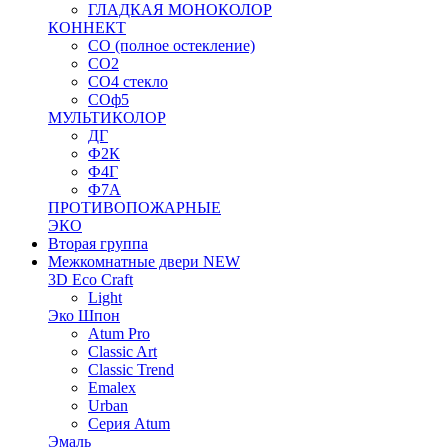
ГЛАДКАЯ МОНОКОЛОР
КОННЕКТ
СО (полное остекление)
СО2
СО4 стекло
СОф5
МУЛЬТИКОЛОР
ДГ
Ф2К
Ф4Г
Ф7А
ПРОТИВОПОЖАРНЫЕ
ЭКО
Вторая группа
Межкомнатные двери NEW
3D Eco Craft
Light
Эко Шпон
Atum Pro
Classic Art
Classic Trend
Emalex
Urban
Серия Atum
Эмаль