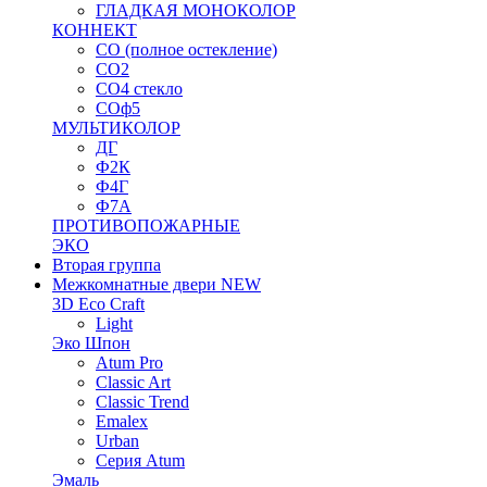
ГЛАДКАЯ МОНОКОЛОР
КОННЕКТ
СО (полное остекление)
СО2
СО4 стекло
СОф5
МУЛЬТИКОЛОР
ДГ
Ф2К
Ф4Г
Ф7А
ПРОТИВОПОЖАРНЫЕ
ЭКО
Вторая группа
Межкомнатные двери NEW
3D Eco Craft
Light
Эко Шпон
Atum Pro
Classic Art
Classic Trend
Emalex
Urban
Серия Atum
Эмаль