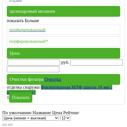
цилиндровый механим
показать Больше
перфорированный
перфорированный*
Цена
руб.
Очистки фильтра
Очистка
отделка снаружи
Фрезерованная МДФ панель 16 мм с
наличниками
×
1
Показать
По умолчанию
Название
Цена
Рейтинг