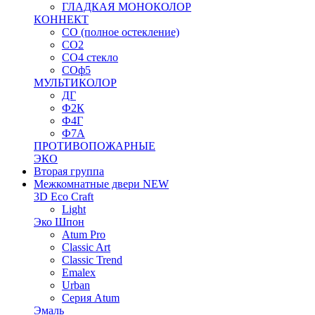
ГЛАДКАЯ МОНОКОЛОР
КОННЕКТ
СО (полное остекление)
СО2
СО4 стекло
СОф5
МУЛЬТИКОЛОР
ДГ
Ф2К
Ф4Г
Ф7А
ПРОТИВОПОЖАРНЫЕ
ЭКО
Вторая группа
Межкомнатные двери NEW
3D Eco Craft
Light
Эко Шпон
Atum Pro
Classic Art
Classic Trend
Emalex
Urban
Серия Atum
Эмаль