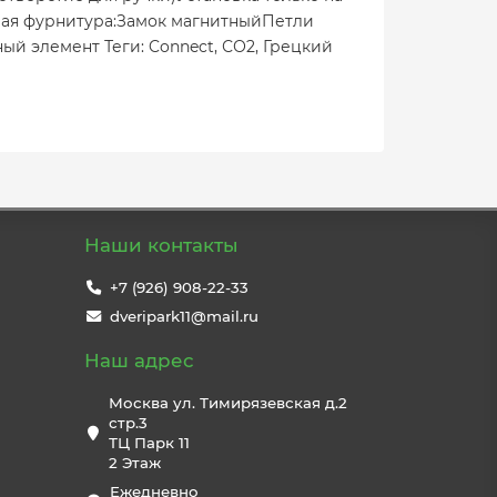
мая фурнитура:Замок магнитныйПетли
 элемент Теги: Connect, СО2, Грецкий
Наши контакты
+7 (926) 908-22-33
dveripark11@mail.ru
Наш адрес
Москва ул. Тимирязевская д.2
стр.3
ТЦ Парк 11
2 Этаж
Ежедневно