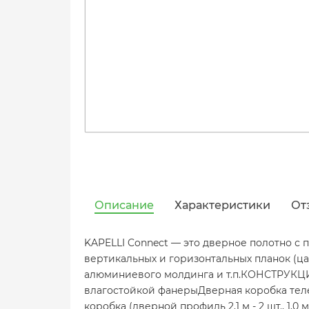
Описание
Характеристики
От
KAPELLI Connect — это дверное полотно с 
вертикальных и горизонтальных планок (ца
алюминиевого молдинга и т.п.КОНСТРУКЦИ
влагостойкой фанерыДверная коробка тел
коробка (дверной профиль 2,1 м - 2 шт., 1,0