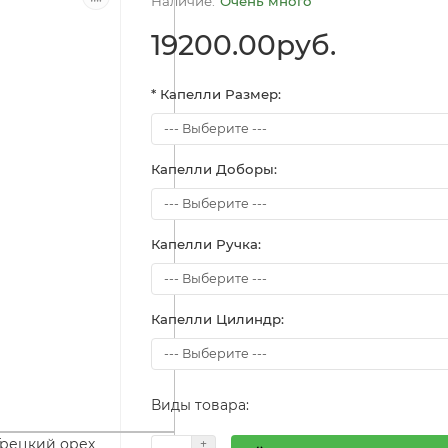
Очень много
19200.00руб.
* Капелли Размер:
Капелли Доборы:
Капелли Ручка:
Капелли Цилиндр:
Виды товара: