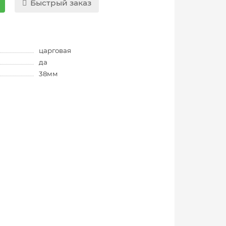
Быстрый заказ
царговая
да
38мм