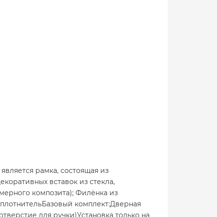
является рамка, состоящая из
екоративных вставок из стекла,
ерного композита); Филёнка из
УплотнительБазовый комплект:Дверная
и отверстие для ручки)Установка только на