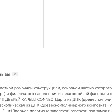
зывы
0
плотной рамочной конструкцией, основной частью которого 
рг) и филенчатого наполнения из влагостойкой фанеры, и д
Я ДВЕРЕЙ KAPELLI CONNECTЦарга из ДПК (древесно-полим
ескопическая из ДПК (древесно-полимерного композита); 
 м - 1 шт.)Дверное полотно (с заводской зарезкой под замок 