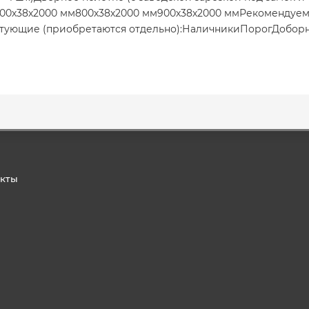
700х38х2000 мм800х38х2000 мм900х38х2000 ммРекомендуе
тующие (приобретаются отдельно):НаличникиПорогДоборный
акты