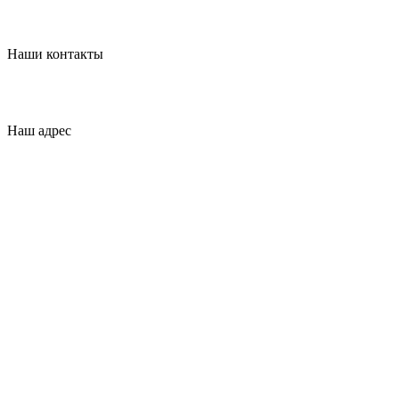
Контакты
Наши контакты
+7 (926) 908-22-33
dveripark11@mail.ru
Наш адрес
Москва ул. Тимирязевская д.2 стр.3
ТЦ Парк 11
2 Этаж
Ежедневно
С 10.00 до 20.00