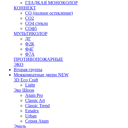
ГЛАДКАЯ МОНОКОЛОР
КОННЕКТ
СО (полное остекление)
СО2
СО4 стекло
СОф5
МУЛЬТИКОЛОР
ДГ
Ф2К
Ф4Г
Ф7А
ПРОТИВОПОЖАРНЫЕ
ЭКО
Вторая группа
Межкомнатные двери NEW
3D Eco Craft
Light
Эко Шпон
Atum Pro
Classic Art
Classic Trend
Emalex
Urban
Серия Atum
Эмаль